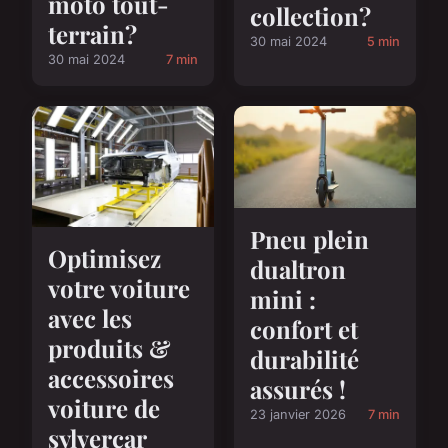
moto tout-
collection?
terrain?
30 mai 2024
5 min
30 mai 2024
7 min
Pneu plein
Optimisez
dualtron
votre voiture
mini :
avec les
confort et
produits &
durabilité
accessoires
assurés !
voiture de
23 janvier 2026
7 min
sylvercar