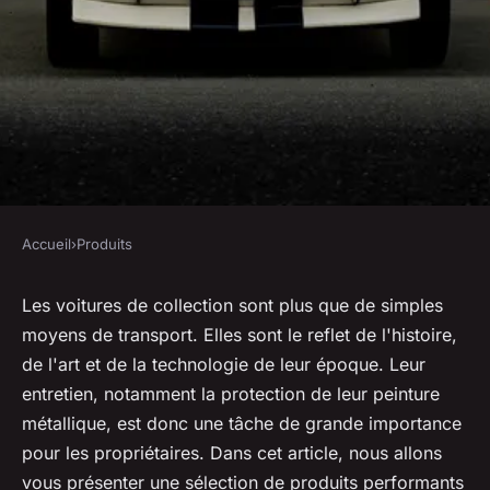
Accueil
›
Produits
PRODUITS
Quels produits sont efficaces
Les voitures de collection sont plus que de simples
moyens de transport. Elles sont le reflet de l'histoire,
pour protéger les peintures
de l'art et de la technologie de leur époque. Leur
métalliques des voitures de
entretien, notamment la protection de leur peinture
collection?
métallique, est donc une tâche de grande importance
pour les propriétaires. Dans cet article, nous allons
Esteban
•
30 mai 2024
•
6 min de lecture
vous présenter une sélection de produits performants