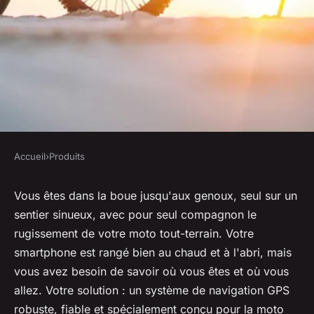
Accueil
›
Produits
PRODUITS
Comment choisir un système
Vous êtes dans la boue jusqu'aux genoux, seul sur un
sentier sinueux, avec pour seul compagnon le
de navigation pour une moto
rugissement de votre moto tout-terrain. Votre
tout-terrain?
smartphone est rangé bien au chaud et à l'abri, mais
vous avez besoin de savoir où vous êtes et où vous
Esteban
•
30 mai 2024
•
7 min de lecture
allez. Votre solution : un système de navigation GPS
robuste, fiable et spécialement conçu pour la moto