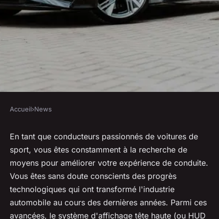
Accueil
›
News
NEWS
Quels sont les bénéfices d'un
En tant que conducteurs passionnés de voitures de
sport, vous êtes constamment à la recherche de
système d'affichage tête haute
moyens pour améliorer votre expérience de conduite.
pour les conducteurs de
Vous êtes sans doute conscients des progrès
véhicules de sport en
technologiques qui ont transformé l'industrie
compétition?
automobile au cours des dernières années. Parmi ces
avancées, le système d'affichage tête haute (ou HUD