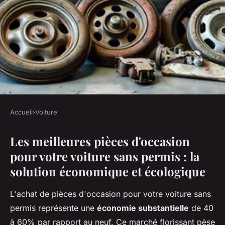
Accueil
›
Voiture
VOITURE
Les meilleures pièces d'occasion
Les meilleures pièces
pour votre voiture sans permis : la
d'occasion pour voitures sans
solution économique et écologique
permis !
L'achat de pièces d'occasion pour votre voiture sans
Esteban
•
3 décembre 2025
•
7 min de lecture
permis représente une
économie substantielle
de 40
à 60% par rapport au neuf. Ce marché florissant pèse