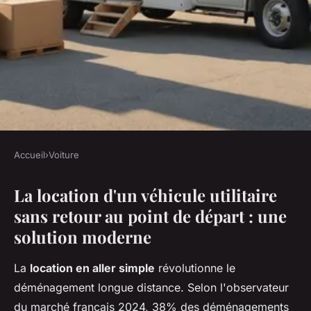
Accueil
›
Voiture
VOITURE
La location d'un véhicule utilitaire
Location d'un utilitaire aller
sans retour au point de départ : une
simple : déménagez sans
solution moderne
stress !
La
location en aller simple
révolutionne le
Esteban
•
16 décembre 2025
•
9 min de lecture
déménagement longue distance. Selon l'observateur
du marché français 2024, 38% des déménagements